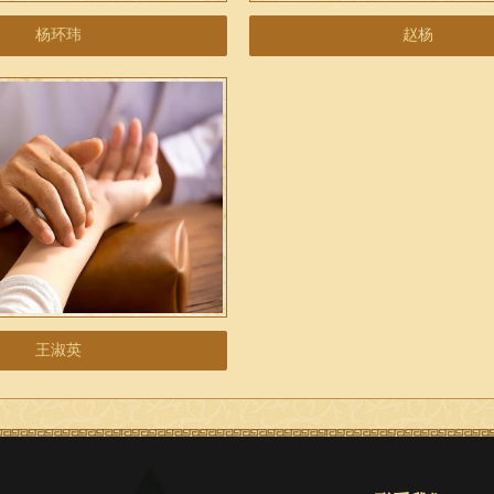
杨环玮
赵杨
王淑英