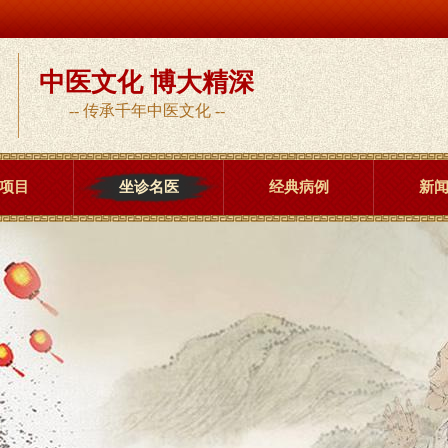
中医文化 博大精深
-- 传承千年中医文化 --
项目
坐诊名医
经典病例
新