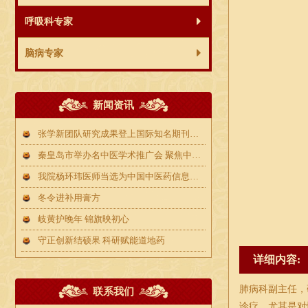
呼吸科专家
脑病专家
新闻资讯
张学新团队研究成果登上国际知名期刊！破解气候变化下北苍术生存与品质难题
秦皇岛市举办名中医学术推广会 聚焦中西医结合诊疗方案
我院杨环玮医师当选为中国中医药信息学会人才信息分会“千家中医医院万名经方人才提升工程”首席专家
冬令进补用膏方
岐黄护晚年 锦旗映初心
守正创新结硕果 科研赋能道地药
详细内容:
肺病科副主任，
联系我们
诊疗。尤其是对