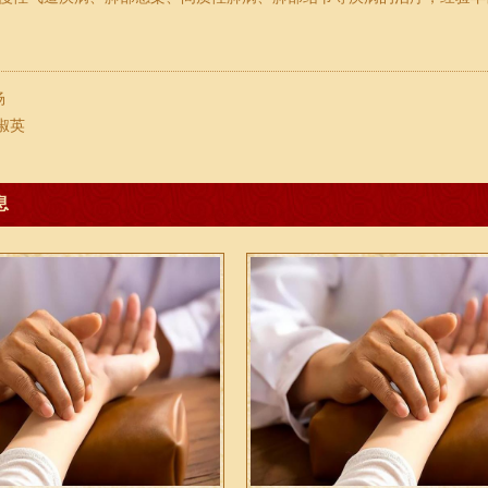
杨
淑英
息