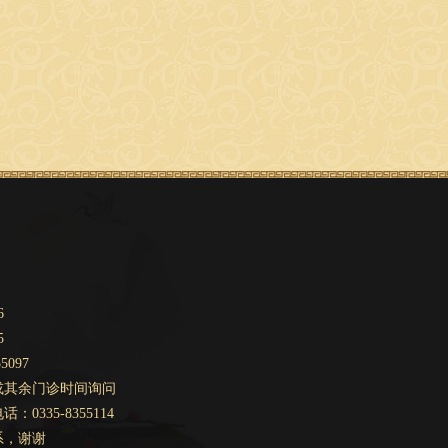
6
5
5097
或其余门诊时间询问
0335-8355114
系，谢谢