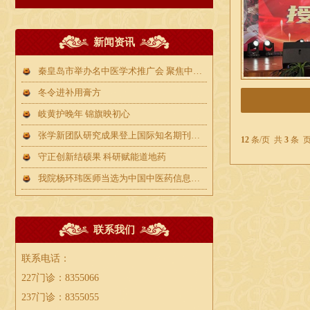
新闻资讯
秦皇岛市举办名中医学术推广会 聚焦中西医结合诊疗方案
冬令进补用膏方
岐黄护晚年 锦旗映初心
张学新团队研究成果登上国际知名期刊！破解气候变化下北苍术生存与品质难题
12
条/页 共
3
条 
守正创新结硕果 科研赋能道地药
我院杨环玮医师当选为中国中医药信息学会人才信息分会“千家中医医院万名经方人才提升工程”首席专家
联系我们
联系电话：
227门诊：8355066
237门诊：8355055