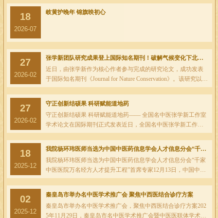
岐黄护晚年 锦旗映初心
18
2026-07
张学新团队研究成果登上国际知名期刊！破解气候变化下北苍术生存与品质难题
27
近日，由张学新作为核心作者参与完成的研究论文，成功发表
2026-02
于国际知名期刊《Journal for Nature Conservation》。该研究以
《Assessing climate change impacts on habitat suitability and quality o
f Atractylodes c...
守正创新结硕果 科研赋能道地药
27
守正创新结硕果 科研赋能道地药—— 全国名中医张学新工作室
2026-02
学术论文在国际期刊正式发表近日，全国名中医张学新工作室
传来学术喜讯，张学新教授完成的学术论文《利用生态位模型
评估气候变化对白术生境适宜性和质量的...
我院杨环玮医师当选为中国中医药信息学会人才信息分会“千家中医医院万名经方人才提升工程”首席专家
18
我院杨环玮医师当选为中国中医药信息学会人才信息分会“千家
2025-12
中医医院万名经方人才提升工程”首席专家12月13日，中国中医
药信息学会人才信息分会2025年学术年会暨“千家中医医院万名
经方人才提升工程——呼吸病专科经...
秦皇岛市举办名中医学术推广会 聚焦中西医结合诊疗方案
02
秦皇岛市举办名中医学术推广会，聚焦中西医结合诊疗方案202
2025-12
5年11月29日，秦皇岛市名中医学术推广会暨中医医联体学术交