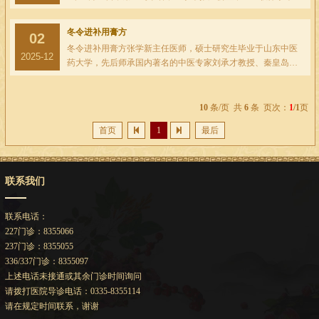
流会、国家优势专科诊疗方案推广会在北京中医药大学东方医
院秦皇岛医院成功举办。本次会议汇聚了...
冬令进补用膏方
02
冬令进补用膏方张学新主任医师，硕士研究生毕业于山东中医
2025-12
药大学，先后师承国内著名的中医专家刘承才教授、秦皇岛地
区著名的全国名中医临床专家范振域院长，是全国第七批名老
中医学术经验继承工作指导老师，国家中医...
10
条/页 共
6
条 页次：
1
/1
页
首页
1
最后
联系我们
联系电话：
227门诊：8355066
237门诊：8355055
336/337门诊：8355097
上述电话未接通或其余门诊时间询问
请拨打医院导诊电话：0335-8355114
请在规定时间联系，谢谢