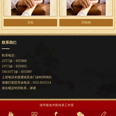
李权
郭晓梅
联系我们
联系电话：
227门诊：8355066
237门诊：8355055
336/337门诊：8355097
上述电话未接通或其余门诊时间询问
请拨打医院导诊电话：0335-8355114
请在规定时间联系，谢谢
张学新名中医传承工作室