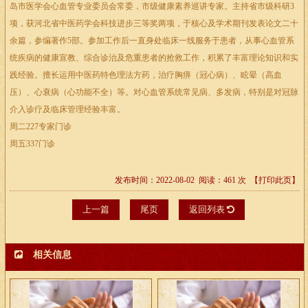
岛市医学会心血管专业委员会常委，市级健康素养巡讲专家。主持省市级科研3
项，获河北省中医药学会科技进步三等奖两项，于核心及学术期刊发表论文二十
余篇，参编著作5部。参加工作后一直身处临床一线服务于患者，从事心血管系
统疾病的健康宣教、综合诊治及危重患者的抢救工作，积累了丰富理论知识和实
践经验。擅长运用中医药特色理法方药，治疗胸痹（冠心病）、眩晕（高血
压）、心衰病（心功能不全）等。对心血管系统常见病、多发病，特别是对冠脉
介入诊疗及临床管理经验丰富。
周二227专家门诊
周五337门诊
发布时间：2022-08-02 阅读：461 次
【打印此页】
上一篇
尾页
返回列表
相关信息