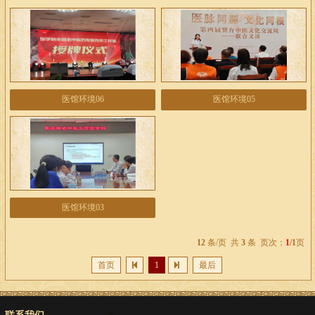
医馆环境06
医馆环境05
医馆环境03
12
条/页 共
3
条 页次：
1
/1
页
首页
1
最后